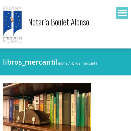
Notaría Boulet Alonso
libros_mercantil
home
/
libros_mercantil