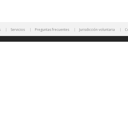
s
Servicios
Preguntas frecuentes
Jurisdicción voluntaria
C